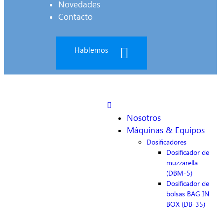
Novedades
Contacto
Hablemos
Nosotros
Máquinas & Equipos
Dosificadores
Dosificador de
muzzarella
(DBM-5)
Dosificador de
bolsas BAG IN
BOX (DB-35)