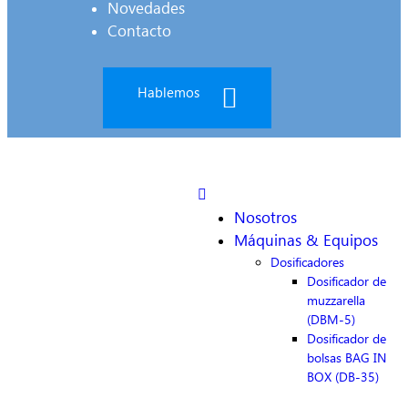
Novedades
Contacto
Hablemos
Nosotros
Máquinas & Equipos
Dosificadores
Dosificador de
muzzarella
(DBM-5)
Dosificador de
bolsas BAG IN
BOX (DB-35)