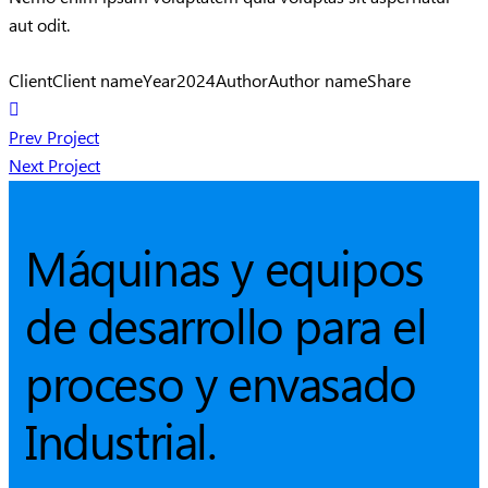
aut odit.
Client
Client name
Year
2024
Author
Author name
Share
Prev Project
Next Project
Máquinas y equipos
de desarrollo para el
proceso y envasado
Industrial.